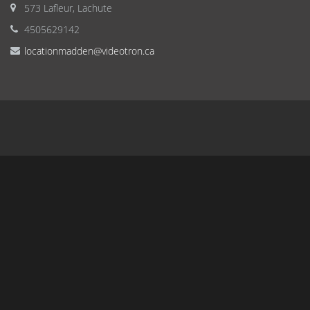
573 Lafleur, Lachute
4505629142
locationmadden@videotron.ca