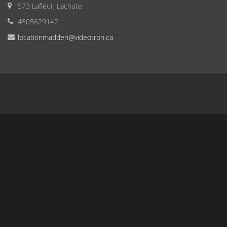
573 Lafleur, Lachute
4505629142
locationmadden@videotron.ca