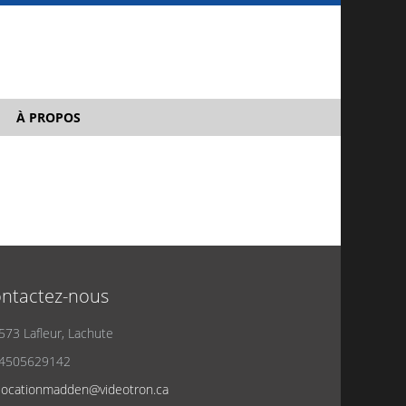
À PROPOS
ntactez-nous
573 Lafleur, Lachute
4505629142
locationmadden@videotron.ca