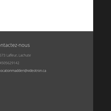
ntactez-nous
573 Lafleur, Lachute
4505629142
locationmadden@videotron.ca