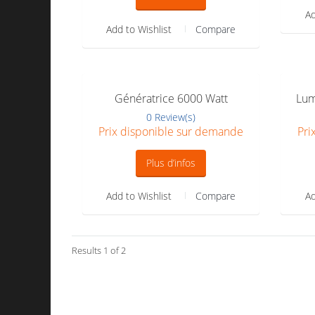
Ad
Add to Wishlist
Compare
Génératrice 6000 Watt
Lum
0 Review(s)
Prix disponible sur demande
Pri
Plus d’infos
Add to Wishlist
Compare
Ad
Results 1 of 2