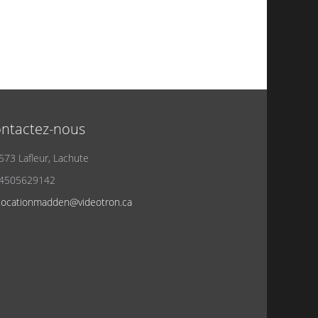
ntactez-nous
573 Lafleur, Lachute
4505629142
locationmadden@videotron.ca