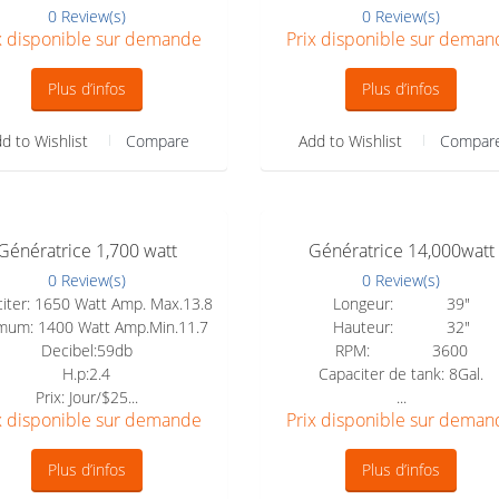
0 Review(s)
0 Review(s)
x disponible sur demande
Prix disponible sur deman
Plus d’infos
Plus d’infos
d to Wishlist
Compare
Add to Wishlist
Compar
Génératrice 1,700 watt
Génératrice 14,000watt
0 Review(s)
0 Review(s)
iter: 1650 Watt Amp. Max.13.8
Longeur: 39"
mum: 1400 Watt Amp.Min.11.7
Hauteur: 32"
Decibel:59db
RPM: 3600
H.p:2.4
Capaciter de tank: 8Gal.
Prix: Jour/$25...
...
x disponible sur demande
Prix disponible sur deman
Plus d’infos
Plus d’infos