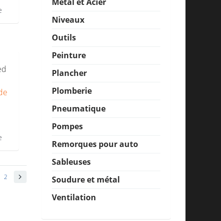
Métal et Acier
e
Niveaux
Outils
Peinture
ed
Plancher
Plomberie
de
Pneumatique
Pompes
e
Remorques pour auto
Sableuses
2
Soudure et métal
Ventilation