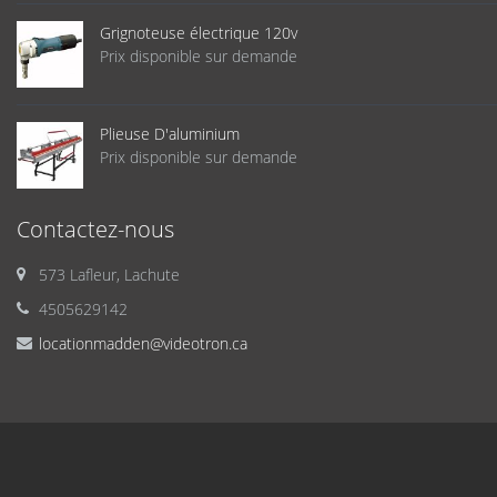
Grignoteuse électrique 120v
Prix disponible sur demande
Plieuse D'aluminium
Prix disponible sur demande
Contactez-nous
573 Lafleur, Lachute
4505629142
locationmadden@videotron.ca