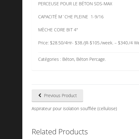
PERCEUSE POUR LE BÉTON SDS-MAX
CAPACITÉ M`CHE PLEINE 1-9/16
MÈCHE CORE BIT 4″
Price: $28.50/4Hr- $38./JR-$105./week. – $340./4 W
Catégories :
Béton
,
Béton Percage
.
Previous Product
Aspirateur pour isolation soufflée (cellulose)
Related Products