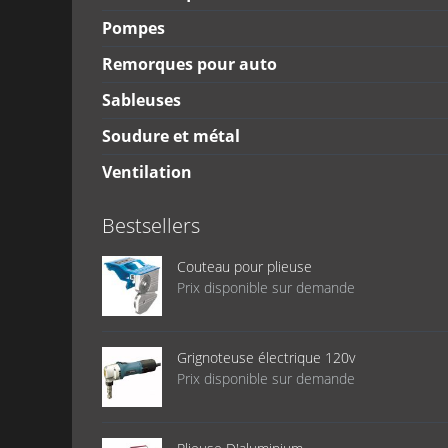
Pompes
Remorques pour auto
Sableuses
Soudure et métal
Ventilation
Bestsellers
Couteau pour plieuse
Prix disponible sur demande
Grignoteuse électrique 120v
Prix disponible sur demande