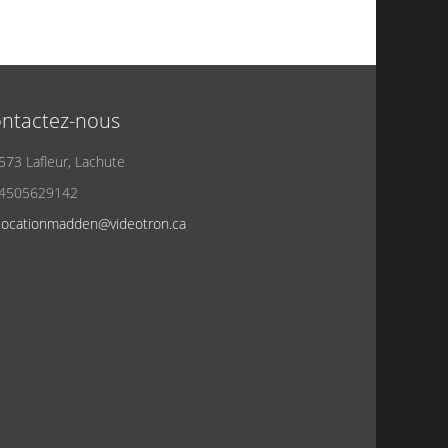
ntactez-nous
573 Lafleur, Lachute
4505629142
locationmadden@videotron.ca