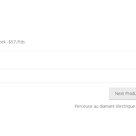
eek -$57./Fds
Next Produ
Perceuse au diamant électrique