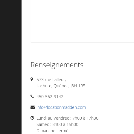
Renseignements
573 rue Lafleur,
Lachute, Québec, J8H 1R5
450-562-9142
info@locationmadden.com
Lundi au Vendredi: 7h00 à 17h30
Samedi: 8h00 à 15h00
Dimanche: fermé