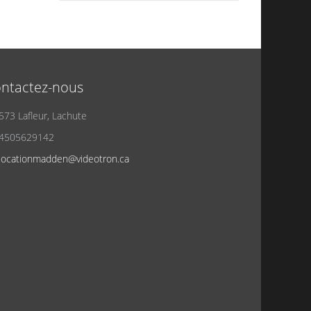
ntactez-nous
573 Lafleur, Lachute
4505629142
locationmadden@videotron.ca