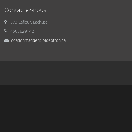
Contactez-nous
573 Lafleur, Lachute
4505629142
locationmadden@videotron.ca