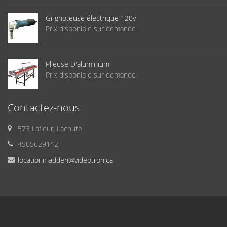
Grignoteuse électrique 120v
Prix disponible sur demande
Plieuse D'aluminium
Prix disponible sur demande
Contactez-nous
573 Lafleur, Lachute
4505629142
locationmadden@videotron.ca