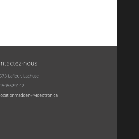
ntactez-nous
573 Lafleur, Lachute
4505629142
locationmadden@videotron.ca