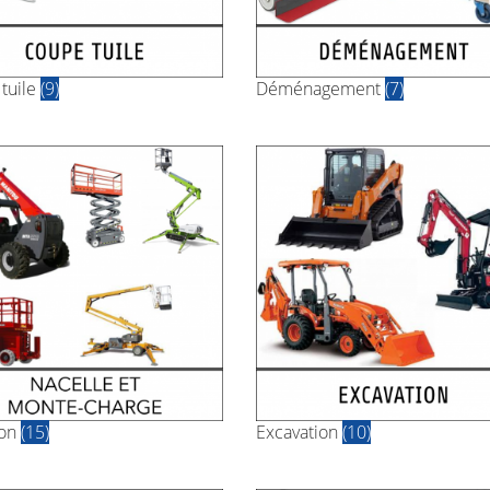
tuile
(9)
Déménagement
(7)
ion
(15)
Excavation
(10)