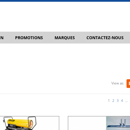
IN
PROMOTIONS
MARQUES
CONTACTEZ-NOUS
View as:
1
2
3
4
…