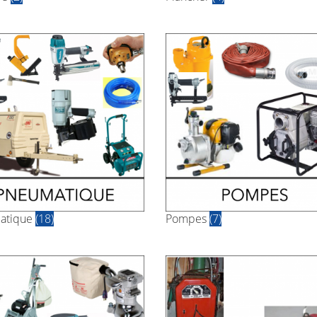
atique
(18)
Pompes
(7)