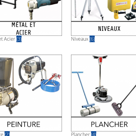
et Acier
(3)
Niveaux
(6)
re
(2)
Plancher
(4)