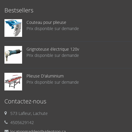
Bestsellers
Couteau pour plieuse
Prix disponible sur demande
Grignoteuse électrique 120v
Prix disponible sur demande
Plieuse D'aluminium
Prix disponible sur demande
Contactez-nous
573 Lafleur, Lachute
4505629142
locationmadden@videotron.ca