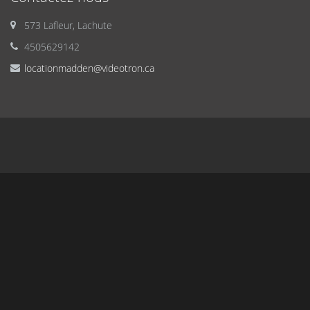
573 Lafleur, Lachute
4505629142
locationmadden@videotron.ca