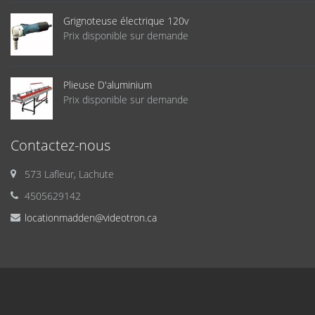
Grignoteuse électrique 120v
Prix disponible sur demande
Plieuse D'aluminium
Prix disponible sur demande
Contactez-nous
573 Lafleur, Lachute
4505629142
locationmadden@videotron.ca