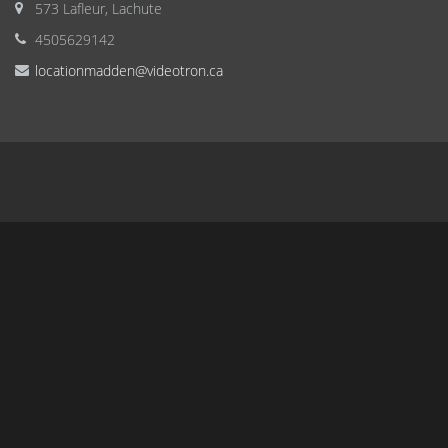
573 Lafleur, Lachute
4505629142
locationmadden@videotron.ca