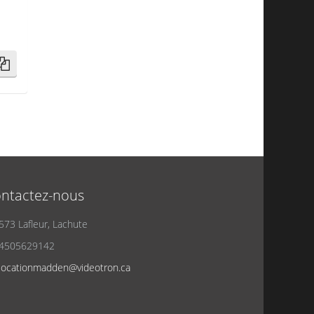
ntactez-nous
573 Lafleur, Lachute
4505629142
locationmadden@videotron.ca