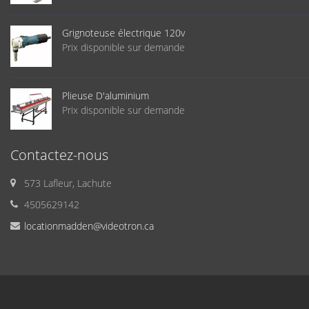
Grignoteuse électrique 120v
Prix disponible sur demande
Plieuse D'aluminium
Prix disponible sur demande
Contactez-nous
573 Lafleur, Lachute
4505629142
locationmadden@videotron.ca