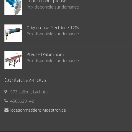
Couteau pour plieuse
Prix disponible sur demande
Grignoteuse électrique 120v
Prix disponible sur demande
Plieuse D'aluminium
Prix disponible sur demande
Contactez-nous
573 Lafleur, Lachute
4505629142
locationmadden@videotron.ca