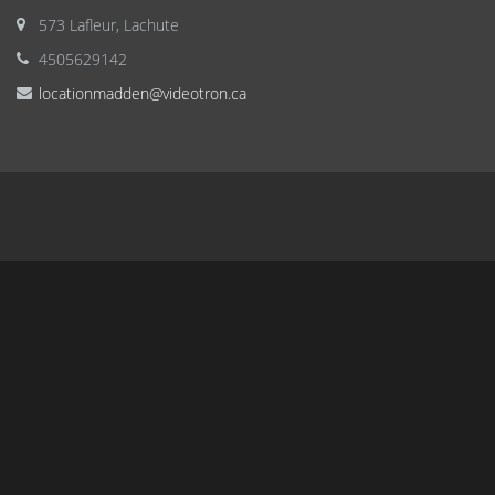
573 Lafleur, Lachute
4505629142
locationmadden@videotron.ca