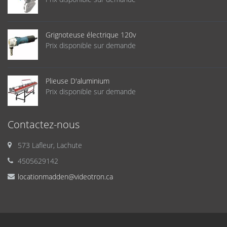
Grignoteuse électrique 120v
Prix disponible sur demande
Plieuse D'aluminium
Prix disponible sur demande
Contactez-nous
573 Lafleur, Lachute
4505629142
locationmadden@videotron.ca