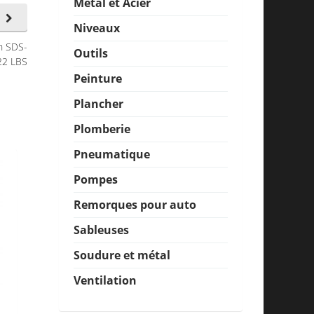
Métal et Acier
Niveaux
n SDS-
Outils
22 LBS
Peinture
Plancher
Plomberie
Pneumatique
Pompes
Remorques pour auto
Sableuses
Soudure et métal
Ventilation