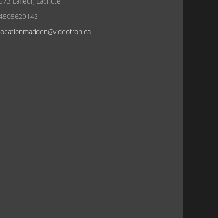
573 Lafleur, Lachute
4505629142
locationmadden@videotron.ca