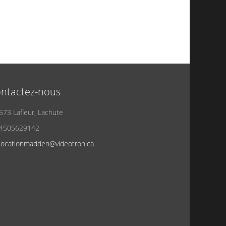
ntactez-nous
573 Lafleur, Lachute
4505629142
locationmadden@videotron.ca